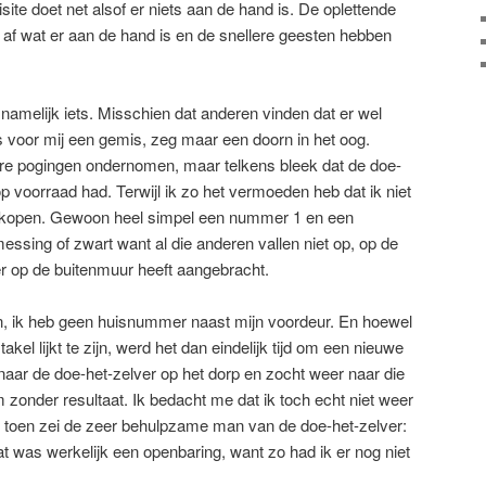
isite doet net alsof er niets aan de hand is. De oplettende
k af wat er aan de hand is en de snellere geesten hebben
namelijk iets. Misschien dat anderen vinden dat er wel
s voor mij een gemis, zeg maar een doorn in het oog.
ere pogingen ondernomen, maar telkens bleek dat de doe-
op voorraad had. Terwijl ik zo het vermoeden heb dat ik niet
en kopen. Gewoon heel simpel een nummer 1 en een
essing of zwart want al die anderen vallen niet op, op de
er op de buitenmuur heeft aangebracht.
, ik heb geen huisnummer naast mijn voordeur. En hoewel
kel lijkt te zijn, werd het dan eindelijk tijd om een nieuwe
naar de doe-het-zelver op het dorp en zocht weer naar die
nder resultaat. Ik bedacht me dat ik toch echt niet weer
 toen zei de zeer behulpzame man van de doe-het-zelver:
at was werkelijk een openbaring, want zo had ik er nog niet