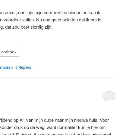
an zover, dan zijn mijn nummertjes binnen en kan ik
ijn voordeur vullen. Nu nog goed opletten dat ik beide
 dat zou best slordig zijn.
Facebook
rhuizen
|
5
Replies
rijdend op A1 van mijn oude naar mijn nieuwe huis. Voor
bijzonder druk op de weg, want normaliter kun je hier om
evig 120 rijden. Alleen vandaag is het anders. Heel veel