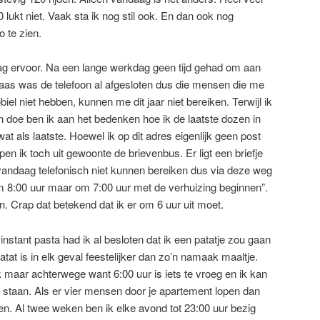
lukt niet. Vaak sta ik nog stil ook. En dan ook nog
 te zien.
g ervoor. Na een lange werkdag geen tijd gehad om aan
laas was de telefoon al afgesloten dus die mensen die me
obiel niet hebben, kunnen me dit jaar niet bereiken. Terwijl ik
 doe ben ik aan het bedenken hoe ik de laatste dozen in
at als laatste. Hoewel ik op dit adres eigenlijk geen post
 ik toch uit gewoonte de brievenbus. Er ligt een briefje
vandaag telefonisch niet kunnen bereiken dus via deze weg
om 8:00 uur maar om 7:00 uur met de verhuizing beginnen”.
n. Crap dat betekend dat ik er om 6 uur uit moet.
nstant pasta had ik al besloten dat ik een patatje zou gaan
atat is in elk geval feestelijker dan zo’n namaak maaltje.
k maar achterwege want 6:00 uur is iets te vroeg en ik kan
e staan. Als er vier mensen door je apartement lopen dan
pen. Al twee weken ben ik elke avond tot 23:00 uur bezig