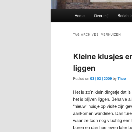
Main
Home
Over mij
Berichtj
menu
TAG ARCHIVES:
VERHUIZEN
Kleine klusjes e
liggen
Posted on
03 | 03 | 2009
by
Theo
Het is zo’n klein dingetje dat i
het is blijven liggen. Behalve a
“nieuw” huisje op visite zijn g
aankomen wandelen. Dan turen z
waar ze toch nog vluchtig een 
buren en dan heel even later bel