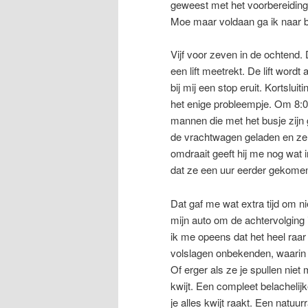
geweest met het voorbereiding 
Moe maar voldaan ga ik naar 
Vijf voor zeven in de ochtend. 
een lift meetrekt. De lift wor
bij mij een stop eruit. Kortsluit
het enige probleempje. Om 8:0
mannen die met het busje zijn
de vrachtwagen geladen en ze 
omdraait geeft hij me nog wat 
dat ze een uur eerder gekomen z
Dat gaf me wat extra tijd om nie
mijn auto om de achtervolging
ik me opeens dat het heel raar 
volslagen onbekenden, waarin 
Of erger als ze je spullen nie
kwijt. Een compleet belachelijk
je alles kwijt raakt. Een natuu