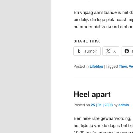
En vrijdag aanstaande is het d
eindelijk die lege plek naast m
nummers niet verkeerd omhang,
SHARE THIS:
Tumblr
X
Posted in
Lifeblog
|
Tagged
Theo
,
Ve
Heel apart
Posted on
25 | 01 | 2008
by
admin
Een hele rare gewaarwording, 
het tijdstip van de dag is het 
10:00 uur ‘s morgens gewoon st