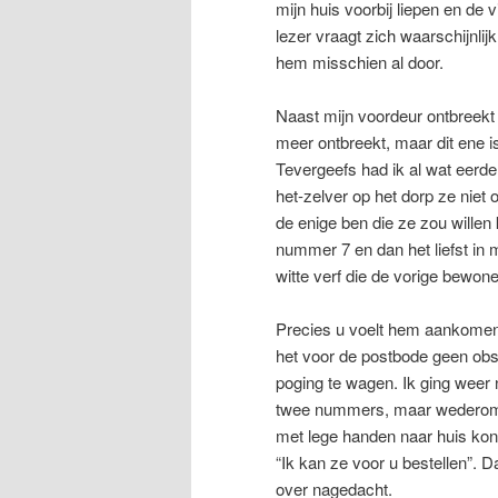
mijn huis voorbij liepen en de v
lezer vraagt zich waarschijnlij
hem misschien al door.
Naast mijn voordeur ontbreekt 
meer ontbreekt, maar dit ene i
Tevergeefs had ik al wat eerd
het-zelver op het dorp ze niet 
de enige ben die ze zou will
nummer 7 en dan het liefst in m
witte verf die de vorige bewon
Precies u voelt hem aankomen
het voor de postbode geen obsta
poging te wagen. Ik ging weer 
twee nummers, maar wederom zo
met lege handen naar huis kon
“Ik kan ze voor u bestellen”. D
over nagedacht.