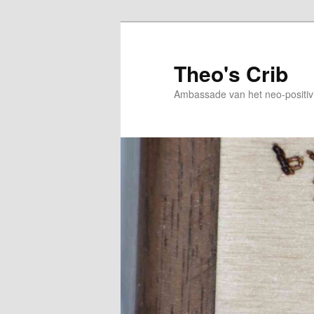
Skip
Skip
to
to
primary
secondary
Theo's Crib
content
content
Ambassade van het neo-positiv