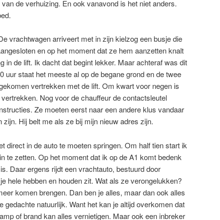
van de verhuizing. En ook vanavond is het niet anders.
bed.
De vrachtwagen arriveert met in zijn kielzog een busje die
dt aangesloten en op het moment dat ze hem aanzetten knalt
ing in de lift. Ik dacht dat begint lekker. Maar achteraf was dit
0 uur staat het meeste al op de begane grond en de twee
 gekomen vertrekken met de lift. Om kwart voor negen is
vertrekken. Nog voor de chauffeur de contactsleutel
instructies. Ze moeten eerst naar een andere klus vandaar
ijn. Hij belt me als ze bij mijn nieuw adres zijn.
t direct in de auto te moeten springen. Om half tien start ik
 in te zetten. Op het moment dat ik op de A1 komt bedenk
is. Daar ergens rijdt een vrachtauto, bestuurd door
je hele hebben en houden zit. Wat als ze verongelukken?
t meer komen brengen. Dan ben je alles, maar dan ook alles
e gedachte natuurlijk. Want het kan je altijd overkomen dat
rramp of brand kan alles vernietigen. Maar ook een inbreker