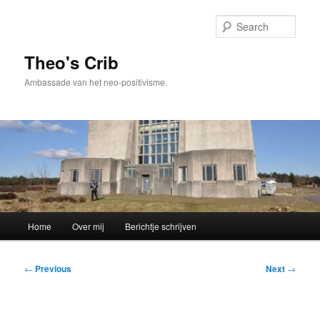
Skip
to
Sear
primary
content
Theo's Crib
Ambassade van het neo-positivisme.
Main
Home
Over mij
Berichtje schrijven
menu
Post
←
Previous
Next
→
navigation