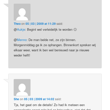
Theo
on
05 | 03 | 2009 at 11:29
said:
@
Aukje
: Begint wel verleidelijk te worden 🙂
@
Menno
: De man belde net, ze zijn binnen.
Morgenmiddag ga ik ze ophangen. Binnenkort spreken wij
elkaar weer, want ik ben wel benieuwd naar je nieuwe
weder helft!
She
on
05 | 03 | 2009 at 14:02
said:
Tja, het gaat om de details! Zo had ik meteen een
naamplaatje naast mijn bel en brievenbus, niet dat dat