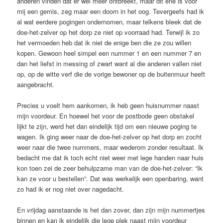
anderen vinden dat er wel meer ontbreekt, maar dit ene is voor
mij een gemis, zeg maar een doorn in het oog. Tevergeefs had ik
al wat eerdere pogingen ondernomen, maar telkens bleek dat de
doe-het-zelver op het dorp ze niet op voorraad had. Terwijl ik zo
het vermoeden heb dat ik niet de enige ben die ze zou willen
kopen. Gewoon heel simpel een nummer 1 en een nummer 7 en
dan het liefst in messing of zwart want al die anderen vallen niet
op, op de witte verf die de vorige bewoner op de buitenmuur heeft
aangebracht.
Precies u voelt hem aankomen, ik heb geen huisnummer naast
mijn voordeur. En hoewel het voor de postbode geen obstakel
lijkt te zijn, werd het dan eindelijk tijd om een nieuwe poging te
wagen. Ik ging weer naar de doe-het-zelver op het dorp en zocht
weer naar die twee nummers, maar wederom zonder resultaat. Ik
bedacht me dat ik toch echt niet weer met lege handen naar huis
kon toen zei de zeer behulpzame man van de doe-het-zelver: “Ik
kan ze voor u bestellen”. Dat was werkelijk een openbaring, want
zo had ik er nog niet over nagedacht.
En vrijdag aanstaande is het dan zover, dan zijn mijn nummertjes
binnen en kan ik eindelijk die lege plek naast mijn voordeur