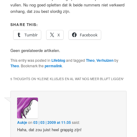
vullen. Nu nog goed opletten dat ik beide nummers niet verkeerd
omhang, dat zou best slordig zijn.
SHARE THIS:
Tumblr
X
Facebook
Geen gerelateerde artikelen.
This entry was posted in
Lifeblog
and tagged
Theo
,
Verhuizen
by
Theo
. Bookmark the
permalink
.
5 THOUGHTS ON “
KLEINE KLUSJES EN AL WAT NOG MEER BLIJFT LIGGEN
”
Aukje
on
03 | 03 | 2009 at 11:35
said:
Haha, dat zou juist heel grappig zijn!