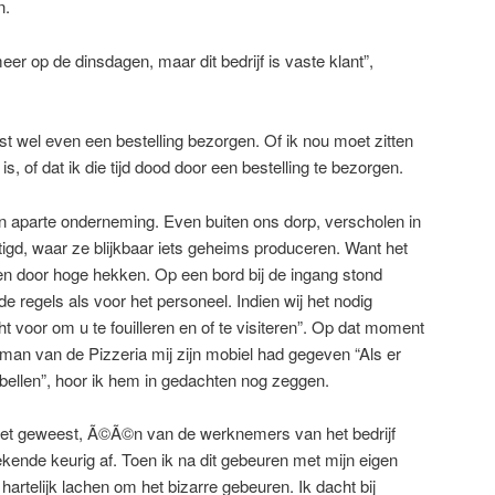
n.
er op de dinsdagen, maar dit bedrijf is vaste klant”,
st wel even een bestelling bezorgen. Of ik nou moet zitten
is, of dat ik die tijd dood door een bestelling te bezorgen.
n aparte onderneming. Even buiten ons dorp, verscholen in
tigd, waar ze blijkbaar iets geheims produceren. Want het
door hoge hekken. Op een bord bij de ingang stond
e regels als voor het personeel. Indien wij het nodig
t voor om u te fouilleren en of te visiteren”. Op dat moment
de man van de Pizzeria mij zijn mobiel had gegeven “Als er
bellen”, hoor ik hem in gedachten nog zeggen.
 niet geweest, Ã©Ã©n van de werknemers van het bedrijf
ende keurig af. Toen ik na dit gebeuren met mijn eigen
hartelijk lachen om het bizarre gebeuren. Ik dacht bij