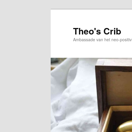
Skip
Skip
to
to
primary
secondary
Theo's Crib
content
content
Ambassade van het neo-positiv