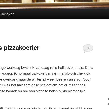
e schrijven
s pizzakoerier
2
nge werkdag kwam ik vandaag rond half zeven thuis. Dit is
tip waarop ik normaal ga koken, maar mijn biologische klok
de overgang naar de wintertijd – een beetje van slag . Voor
el was het half acht en ik besloot om het er maar eens
n te nemen en om een pizza te halen bij de plaatselijke
 Pizzeria is een man die ik redelijk ken, want gemiddeld om