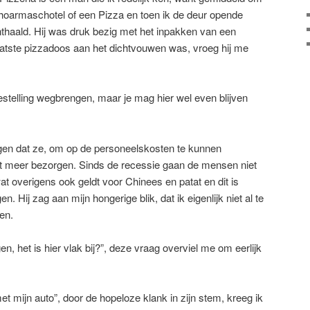
hoarmaschotel of een Pizza en toen ik de deur opende
nthaald. Hij was druk bezig met het inpakken van een
e laatste pizzadoos aan het dichtvouwen was, vroeg hij me
stelling wegbrengen, maar je mag hier wel even blijven
eggen dat ze, om op de personeelskosten te kunnen
t meer bezorgen. Sinds de recessie gaan de mensen niet
 overigens ook geldt voor Chinees en patat en dit is
 Hij zag aan mijn hongerige blik, dat ik eigenlijk niet al te
en.
rgen, het is hier vlak bij?”, deze vraag overviel me om eerlijk
t mijn auto”, door de hopeloze klank in zijn stem, kreeg ik