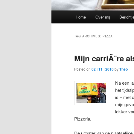
Main
Home
Over mij
Berichtj
menu
TAG ARCHIVES:
PIZZA
Mijn carriÃ¨re al
Posted on
02 | 11 | 2010
by
Theo
Na een la
het tijds
is – met 
mijn gevo
lekker va
Pizzeria.
De uitbater van de plaatselijke