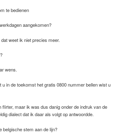
om te bedienen
ee werkdagen aangekomen?
 dat weet ik niet precies meer.
n?
aar wens.
nt u in de toekomst het gratis 0800 nummer bellen wist u
flirter, maar ik was dus danig onder de indruk van de
dig dialect dat ik daar als volgt op antwoordde.
ge belgische stem aan de lijn?