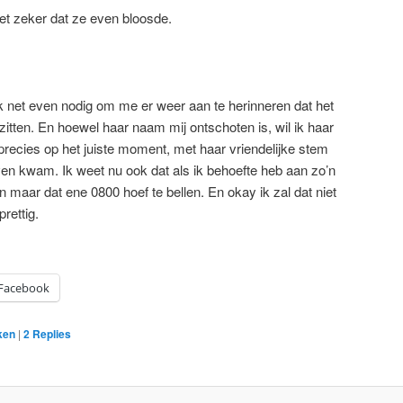
et zeker dat ze even bloosde.
 ik net even nodig om me er weer aan te herinneren dat het
zitten. En hoewel haar naam mij ontschoten is, wil ik haar
recies op het juiste moment, met haar vriendelijke stem
ven kwam. Ik weet nu ook dat als ik behoefte heb aan zo’n
n maar dat ene 0800 hoef te bellen. En okay ik zal dat niet
rettig.
Facebook
ken
|
2
Replies