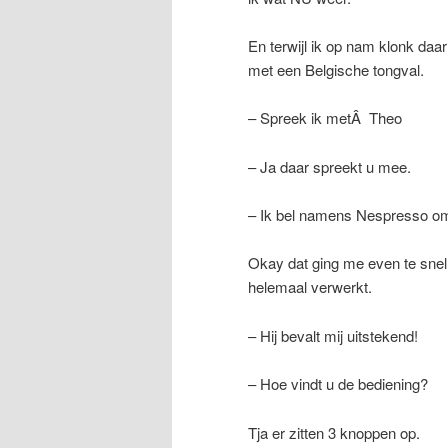
En terwijl ik op nam klonk daa
met een Belgische tongval.
– Spreek ik metÂ Theo
– Ja daar spreekt u mee.
– Ik bel namens Nespresso om
Okay dat ging me even te snel
helemaal verwerkt.
– Hij bevalt mij uitstekend!
– Hoe vindt u de bediening?
Tja er zitten 3 knoppen op.