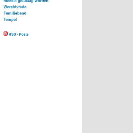
meeste gelukkig worden.
Wereldvrede
Familieband
Tempel
RSS - Posts