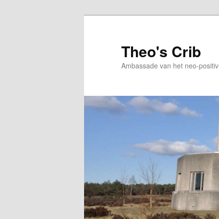
Skip
Skip
to
to
primary
secondary
Theo's Crib
content
content
Ambassade van het neo-positiv