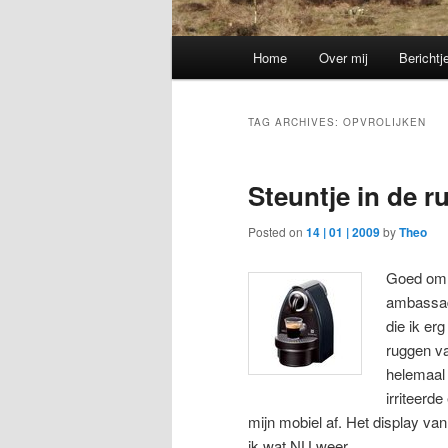
Main
Home
Over mij
Berichtj
menu
TAG ARCHIVES:
OPVROLIJKEN
Steuntje in de r
Posted on
14 | 01 | 2009
by
Theo
Goed om he
ambassad
die ik er
ruggen v
helemaal 
irriteerd
mijn mobiel af. Het display v
ik wat NU weer.