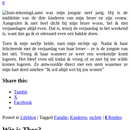
8
Laatst was mijn jongste neef jarig. Hij is de
middelste van de drie kinderen van mijn broer en zijn vrouw.
Aangezien ik niet heel dicht bij mijn broer woon, bel ik met
verjaardagen altijd even. Dat is, tenzij de verjaardag in het weekend
is, want dan ga ik er uiteraard even een bakkie doen.
Toen ik mijn neefje belde, nam mijn nichtje op. Nadat ik haar
feliciteerde met de verjaardag van haar broer – ze is de jongste van
het stel. Vroeg ik haar wanneer ze weer een weekendje komt
logeren. Het bleef even stil totdat ik vroeg of ze niet bij me wilde
komen logeren. Ze antwoordde direct met een stem waarmee ze
mijn hart deed smelten “Ik wil altijd wel bij jou wonen”
Share this:
Tumblr
X
Facebook
Posted in
Lifeblog
|
Tagged
Familie
,
Kinderen
,
nichtje
|
8
Replies
Wie is Theo?