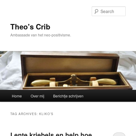
Skip
Skip
to
to
Sear
primary
secondary
content
content
Theo's Crib
Ambassade van het neo-positivisme.
Main
Home
Over mij
Berichtje schrijven
menu
TAG ARCHIVES:
KLIKO’S
Lente kriebels en help hoe