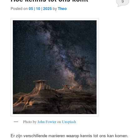
9
Posted on
05 | 10 | 2025
by
Theo
Photo by
John Fowler
on
Unsplash
Er zijn verschillende manieren waarop kennis tot ons kan komen.