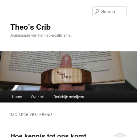
Skip
Skip
to
to
Sear
primary
secondary
content
content
Theo's Crib
Ambassade van het neo-positivisme.
Main
Home
Over mij
Berichtje schrijven
menu
TAG ARCHIVES:
KENNIS
Hoe kennis tot ons komt