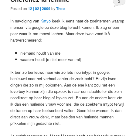
2
Posted on
12 | 02 | 2009
by
Theo
In navolging van
Katyo
keek ik eens naar de zoektermen waarop
mensen via google op deze blog terecht komen. Ik zag er een
paar waar ik om moest lachen. Maar deze twee vond ikÂ
hartverscheurend:
niemand houdt van me
waarom houdt je niet meer van mij
Ik ben zo benieuwd naar wie zo iets nou intypt in google,
benieuwd naar het verhaal achter de zoektocht? Er zijn twee
dingen die zo in mij opkomen. Aan de ene kant zou het een
loverboy kunnen zijn die opzoek is naar een slachtoffer die zo’n
noodkreet op haar blog of hyves zet. En aan de andere kant zie
ik dan een huilende vrouw voor me, die de zoekterm intypt terwijl
de tranen op haar toetsenbord vallen. Geen idee waarom ik dan
direct aan vrouw denk, maar beelden van huilende mannen
prikkelen mijn gedachte niet.
Ja eerlijk toegegeven, Maria Mosterd heeft een behoorlijke indruk