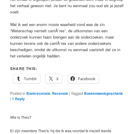
het verhaal gewoon niet. Je bent nu eenmaal zou oud als je jezelf
voelt.
Wat ik wel een enorm mooie waarheid vond was de zin
“Wetenschap vernielt carriÃ¨res”, de uitkomsten van een
onderzoek kunnen faam brengen aan de onderzoeken. maar
kunnen tevens ook de carriÃ¨res van andere onderzoekers
beschadigen, omdat de uitkomst nu eenmaal vaststelt dat ze in
het verleden ongelijk hadden.
SHARE THIS:
Tumblr
X
Facebook
Posted in
Boekrecensie
,
Recensie
|
Tagged
Boekenweekgeschenk
|
1
Reply
Wie is Theo?
Er zijn meerdere Theo's: hij die ik was voordat ik mezelf leerde