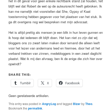
het in dit geval voor geen enkele rechtbank stand zal houden, feit
blijft wel dat Robert de wet op de auteursrecht heeft gebroken. Ik
kan me namelijk niet voorstellen dat She, Gypsy of Kaat
toestemming hebben gegeven voor het plaatsen van het stuk. Ik
ga dit overigens nog wel bespreken met mijn advocaat.
Het is altijd prettig als mensen je een blik in hun leven gunnen en
ik hoop dat iedereen dit blijft doen. Het kan niet zo zijn dat wij
bloggers ons zo zwart laten maken door iemand die alleen leeft
voor het lezen van andermans leed en hiermee, door het uit het
verband trekken van zinnen, medebloggers in een zwart daglicht
plaatst. Wat ik mij dan afvraag, ben ik de enige die zich hier over
opwindt?
SHARE THIS:
Tumblr
X
Facebook
Geen gerelateerde artikelen.
This entry was posted in
AngryLog
and tagged
Bizar
by
Theo
.
Bookmark the
permalink
.