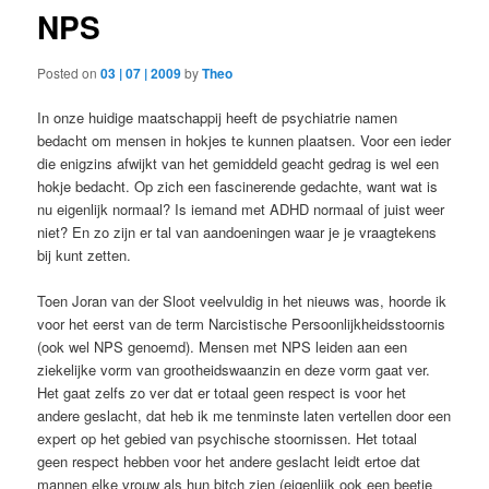
NPS
Posted on
03 | 07 | 2009
by
Theo
In onze huidige maatschappij heeft de psychiatrie namen
bedacht om mensen in hokjes te kunnen plaatsen. Voor een ieder
die enigzins afwijkt van het gemiddeld geacht gedrag is wel een
hokje bedacht. Op zich een fascinerende gedachte, want wat is
nu eigenlijk normaal? Is iemand met ADHD normaal of juist weer
niet? En zo zijn er tal van aandoeningen waar je je vraagtekens
bij kunt zetten.
Toen Joran van der Sloot veelvuldig in het nieuws was, hoorde ik
voor het eerst van de term Narcistische Persoonlijkheidsstoornis
(ook wel NPS genoemd). Mensen met NPS leiden aan een
ziekelijke vorm van grootheidswaanzin en deze vorm gaat ver.
Het gaat zelfs zo ver dat er totaal geen respect is voor het
andere geslacht, dat heb ik me tenminste laten vertellen door een
expert op het gebied van psychische stoornissen. Het totaal
geen respect hebben voor het andere geslacht leidt ertoe dat
mannen elke vrouw als hun bitch zien (eigenlijk ook een beetje