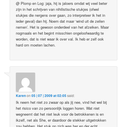
@ Plomp en Log: jaja, hij is jaloers omdat wij veel beter
zijn in het schrijven van nihilistische stukjes (ofwel
stukjes die nergens over gaan, zo interpreteer ik het in
ieder geval) dan hij. Noem dat maar ‘wind uit de zeilen
nemen’. Het is gewoon onderdeel van het afzeiken. Maar
nogmaals en het begint misschien ongeloofwaardig te
worden, dat is niet waar ik over val. Ik heb er zelf ook
hard om moeten lachen.
Karen
on
05 | 07 | 2009 at 02:05
said:
Ik neem het niet zo zwaar op als jij nee, vind het wel bij
het risico van zo persoonlijk loggen horen. Wat niet
wegneemt dat het niet leuk voor de betrokkenen is en
ikzelf, net als She, er daardoor de stekker uitgetrokken
zou hebben. Het stuk op zich was her en der echt