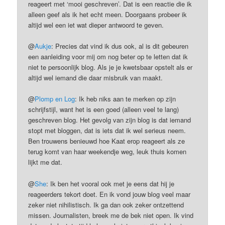
reageert met ‘mooi geschreven’. Dat is een reactie die ik
alleen geef als ik het echt meen. Doorgaans probeer ik
altijd wel een iet wat dieper antwoord te geven.
@
Aukje
: Precies dat vind ik dus ook, al is dit gebeuren
een aanleiding voor mij om nog beter op te letten dat ik
niet te persoonlijk blog. Als je je kwetsbaar opstelt als er
altijd wel iemand die daar misbruik van maakt.
@
Plomp en Log
: Ik heb niks aan te merken op zijn
schrijfstijl, want het is een goed (alleen veel te lang)
geschreven blog. Het gevolg van zijn blog is dat iemand
stopt met bloggen, dat is iets dat ik wel serieus neem.
Ben trouwens benieuwd hoe Kaat erop reageert als ze
terug komt van haar weekendje weg, leuk thuis komen
lijkt me dat.
@
She
: Ik ben het vooral ook met je eens dat hij je
reageerders tekort doet. En ik vond jouw blog veel maar
zeker niet nihilistisch. Ik ga dan ook zeker ontzettend
missen. Journalisten, breek me de bek niet open. Ik vind