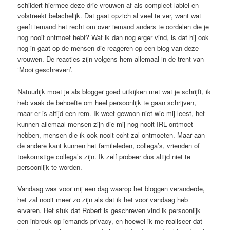
schildert hiermee deze drie vrouwen af als compleet labiel en
volstreekt belachelijk. Dat gaat opzich al veel te ver, want wat
geeft iemand het recht om over iemand anders te oordelen die je
nog nooit ontmoet hebt? Wat ik dan nog erger vind, is dat hij ook
nog in gaat op de mensen die reageren op een blog van deze
vrouwen. De reacties zijn volgens hem allemaal in de trent van
‘Mooi geschreven’.
Natuurlijk moet je als blogger goed uitkijken met wat je schrijft, ik
heb vaak de behoefte om heel persoonlijk te gaan schrijven,
maar er is altijd een rem. Ik weet gewoon niet wie mij leest, het
kunnen allemaal mensen zijn die mij nog nooit IRL ontmoet
hebben, mensen die ik ook nooit echt zal ontmoeten. Maar aan
de andere kant kunnen het famileleden, collega’s, vrienden of
toekomstige collega’s zijn. Ik zelf probeer dus altijd niet te
persoonlijk te worden.
Vandaag was voor mij een dag waarop het bloggen veranderde,
het zal nooit meer zo zijn als dat ik het voor vandaag heb
ervaren. Het stuk dat Robert is geschreven vind ik persoonlijk
een inbreuk op iemands privacy, en hoewel ik me realiseer dat