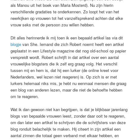
als Manou uit het boek van Maria Mosterd). Nu zijn hierin
verschillende gradaties te onderkennen. Zo loopt het van het
neerkijken op vrouwen tot het vanzelfsprekend achten dat elke
vrouw seks met de persoon zou willen hebben.
Dit alles herinnerde ik mij toen ik een bepaald artikel las via dit
blogje
van She. Iemand die zich Robert noemt heeft een artikel
geplaatst in een Lifestyle magazine dat nog old-school op papier
verspreidt wordt. Robert schrijft in dat artikel over een aantal
vrouwelijke blogsters die ik zelf erg graag volg. Het verschil
tussen mij en hem is, dat hij een lurker (de online kreet voor
Nederlanders, wel lezen niet reageren) is. Op zich is er met
lurkers helemaal niks mis, je hebt nu eenmaal mensen die graag
een blog van anderen lezen, maar die niet de behoefte hebben
om te reageren.
Wat ik dan gewoon niet kan begrijpen, is dat je blijkbaar jarenlang
blogs van bepaalde vrouwen leest, zonder daar ooit te reageren,
om dan later een artikel te schrijven die de schrijfsters van deze
blog ronduit belachelijk te maken. Hij citeert in zijn artikel een
aantal zinnen die totaal geen verband met elkaar hebben, en