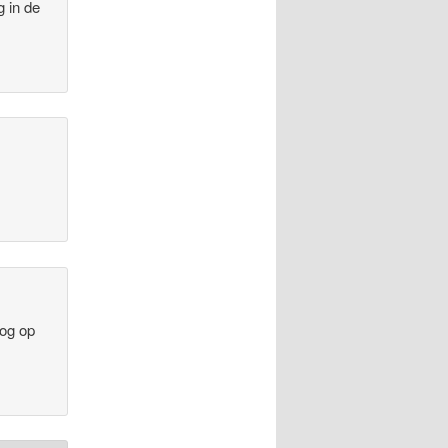
 in de
nog op