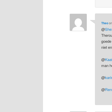
Theo
o
@
She
Therou
goede 
niet en
@
Kaa
man he
@
karin
@
Ren