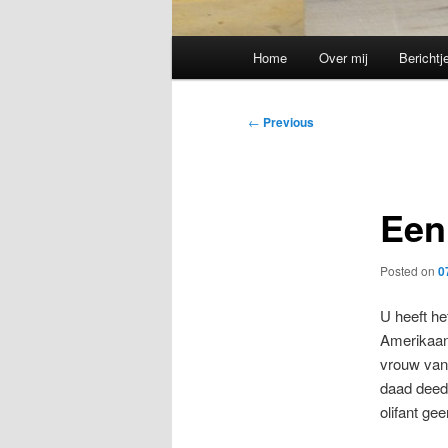
Main
Home
Over mij
Berichtj
menu
Post
←
Previous
navigation
Een 
Posted on
0
U heeft he
Amerikaans
vrouw van 
daad deed 
olifant ge