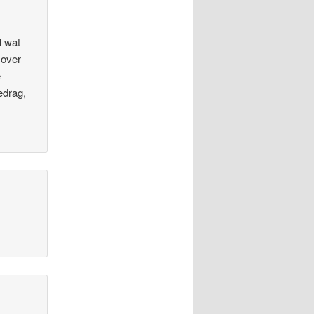
l wat
 over
e
edrag,