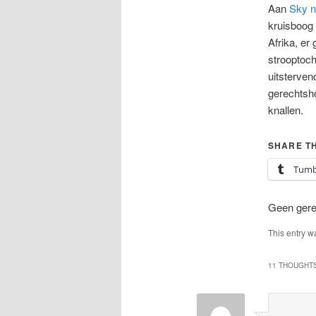
Aan
Sky 
kruisboog 
Afrika, er
strooptocht
uitsterven
gerechtsho
knallen.
SHARE TH
Tumb
Geen gerel
This entry w
11 THOUGHTS