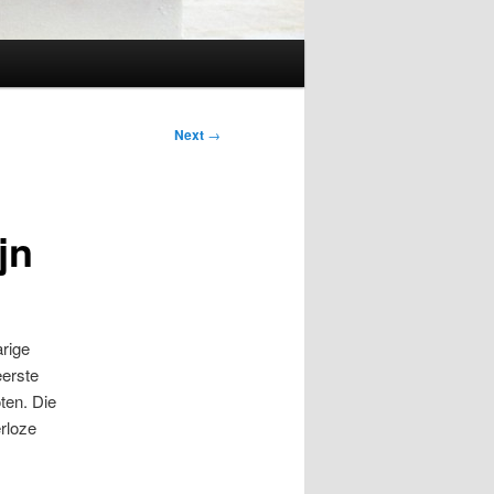
Next
→
jn
rige
eerste
ten. Die
rloze