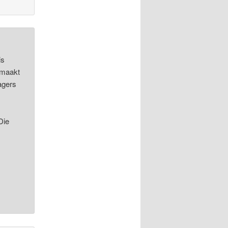
is
 maakt
agers
Die