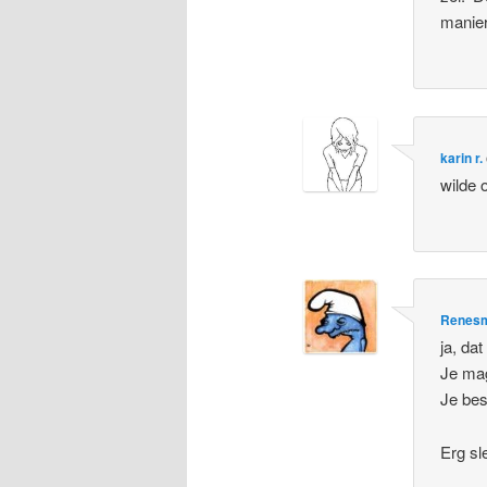
manier
karin r.
wilde 
Renesm
ja, da
Je mag
Je bes
Erg sl