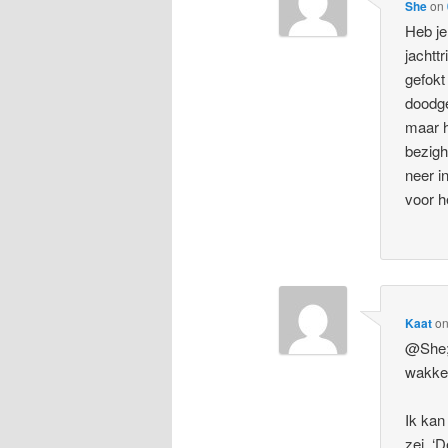
She
on
Heb je
jachtt
gefokt
doodge
maar h
bezigh
neer i
voor h
Kaat
o
@She; 
wakker
Ik kan
zei. ‘