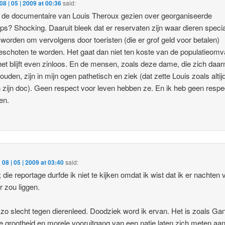
08 | 05 | 2009 at 00:36
said:
 de documentaire van Louis Theroux gezien over georganiseerde
rips? Shocking. Daaruit bleek dat er reservaten zijn waar dieren speci
 worden om vervolgens door toeristen (die er grof geld voor betalen)
schoten te worden. Het gaat dan niet ten koste van de populatieomv
et blijft even zinloos. En de mensen, zoals deze dame, die zich daa
ouden, zijn in mijn ogen pathetisch en ziek (dat zette Louis zoals alti
n zijn doc). Geen respect voor leven hebben ze. En ik heb geen respe
en.
n
08 | 05 | 2009 at 03:40
said:
die reportage durfde ik niet te kijken omdat ik wist dat ik er nachten 
 zou liggen.
 zo slecht tegen dierenleed. Doodziek word ik ervan. Het is zoals Ga
De grootheid en morele vooruitgang van een natie laten zich meten aa