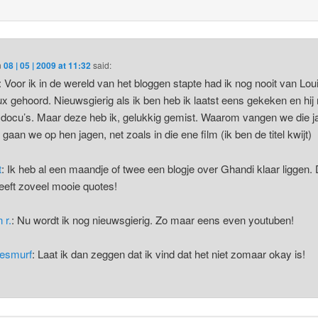
n
08 | 05 | 2009 at 11:32
said:
: Voor ik in de wereld van het bloggen stapte had ik nog nooit van Lou
x gehoord. Nieuwsgierig als ik ben heb ik laatst eens gekeken en hij
docu’s. Maar deze heb ik, gelukkig gemist. Waarom vangen we die j
 gaan we op hen jagen, net zoals in die ene film (ik ben de titel kwijt)
t
: Ik heb al een maandje of twee een blogje over Ghandi klaar liggen. 
eft zoveel mooie quotes!
 r.
: Nu wordt ik nog nieuwsgierig. Zo maar eens even youtuben!
esmurf
: Laat ik dan zeggen dat ik vind dat het niet zomaar okay is!