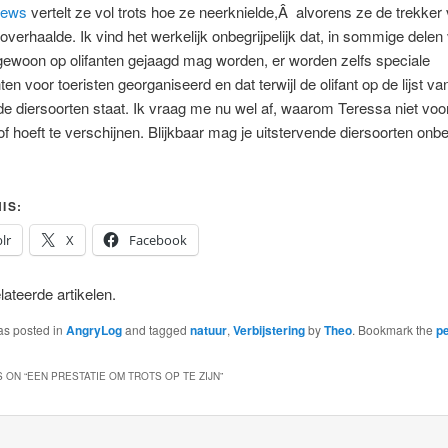
news
vertelt ze vol trots hoe ze neerknielde,Â alvorens ze de trekker
overhaalde. Ik vind het werkelijk onbegrijpelijk dat, in sommige delen
 gewoon op olifanten gejaagd mag worden, er worden zelfs speciale
en voor toeristen georganiseerd en dat terwijl de olifant op de lijst va
de diersoorten staat. Ik vraag me nu wel af, waarom Teressa niet voo
f hoeft te verschijnen. Blijkbaar mag je uitstervende diersoorten onbe
IS:
lr
X
Facebook
ateerde artikelen.
as posted in
AngryLog
and tagged
natuur
,
Verbijstering
by
Theo
. Bookmark the
p
 ON “
EEN PRESTATIE OM TROTS OP TE ZIJN
”