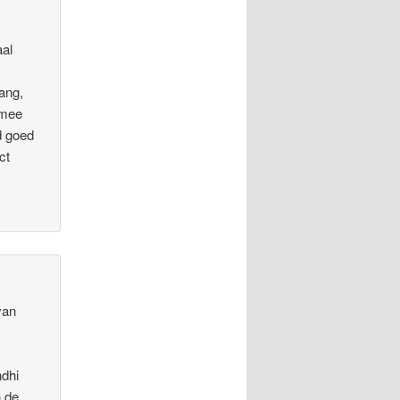
aal
ang,
rmee
jd goed
ct
van
ndhi
n de