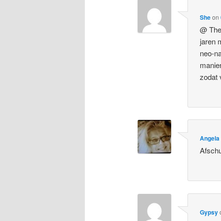
She
on
@ Theo
jaren 
neo-na
manier
zodat 
Angela
Afschu
Gypsy