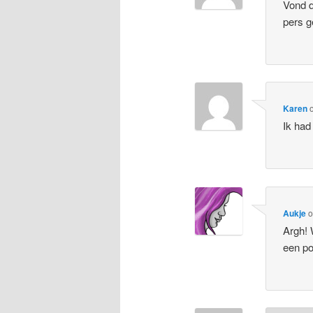
Vond d
pers g
Karen
Ik had
Aukje
Argh! 
een po