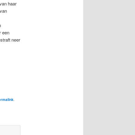
 van haar
 van
n
r een
straft neer
ermalink
.