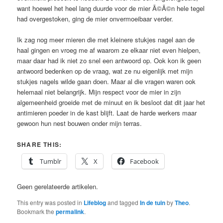
want hoewel het heel lang duurde voor de mier Ã©Ã©n hele tegel
had overgestoken, ging de mier onvermoeibaar verder.
Ik zag nog meer mieren die met kleinere stukjes nagel aan de
haal gingen en vroeg me af waarom ze elkaar niet even hielpen,
maar daar had ik niet zo snel een antwoord op. Ook kon ik geen
antwoord bedenken op de vraag, wat ze nu eigenlijk met mijn
stukjes nagels wilde gaan doen. Maar al die vragen waren ook
helemaal niet belangrijk. Mijn respect voor de mier in zijn
algemeenheid groeide met de minuut en ik besloot dat dit jaar het
antimieren poeder in de kast blijft. Laat de harde werkers maar
gewoon hun nest bouwen onder mijn terras.
SHARE THIS:
Tumblr
X
Facebook
Geen gerelateerde artikelen.
This entry was posted in
Lifeblog
and tagged
In de tuin
by
Theo
.
Bookmark the
permalink
.