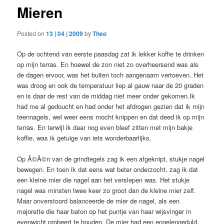
Mieren
Posted on
13 | 04 | 2009
by
Theo
Op de ochtend van eerste paasdag zat ik lekker koffie te drinken
op mijn terras. En hoewel de zon niet zo overheersend was als
de dagen ervoor, was het buiten toch aangenaam vertoeven. Het
was droog en ook de temperatuur liep al gauw naar de 20 graden
en is daar de rest van de middag niet meer onder gekomen.Ik
had me al gedoucht en had onder het afdrogen gezien dat ik mijn
teennagels, wel weer eens mocht knippen en dat deed ik op mijn
terras. En terwijl ik daar nog even bleef zitten met mijn bakje
koffie, was ik getuige van iets wonderbaarlijks.
Op Ã©Ã©n van de grindtegels zag ik een afgeknipt, stukje nagel
bewegen. En toen ik dat eens wat beter onderzocht, zag ik dat
een kleine mier die nagel aan het verslepen was. Het stukje
nagel was minsten twee keer zo groot dan de kleine mier zelf.
Maar onverstoord balanceerde de mier de nagel, als een
majorette die haar baton op het puntje van haar wijsvinger in
evenwicht probeert te houden. De mier had een engelengeduld,