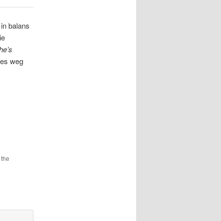
 in balans
ie
he’s
ces weg
 the