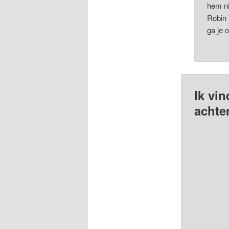
hem ni
Robin 
ga je 
Ik vin
achter