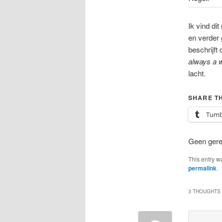
Ik vind di
en verder 
beschrijft
always a 
lacht.
SHARE TH
Tumb
Geen gerel
This entry w
permalink
.
3 THOUGHTS 