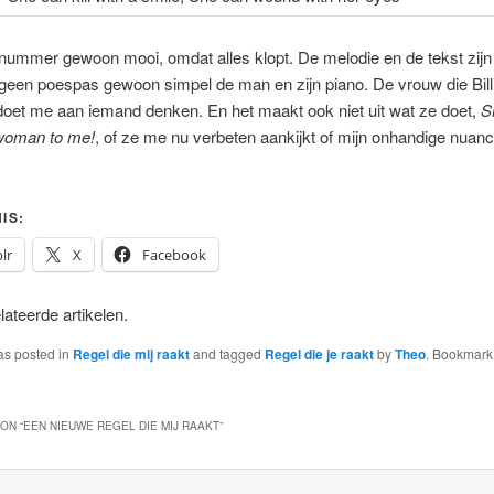
t nummer gewoon mooi, omdat alles klopt. De melodie en de tekst zijn
geen poespas gewoon simpel de man en zijn piano. De vrouw die Bill
 doet me aan iemand denken. En het maakt ook niet uit wat ze doet,
S
woman to me!
, of ze me nu verbeten aankijkt of mijn onhandige nuan
IS:
lr
X
Facebook
ateerde artikelen.
as posted in
Regel die mij raakt
and tagged
Regel die je raakt
by
Theo
. Bookmark
ON “
EEN NIEUWE REGEL DIE MIJ RAAKT
”