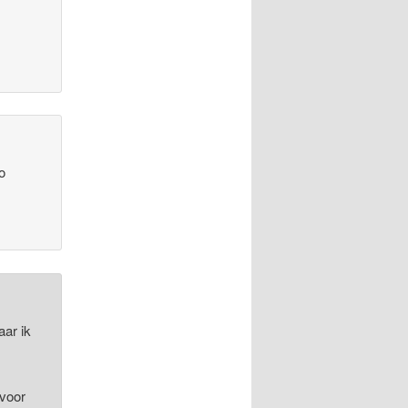
o
aar ik
 voor