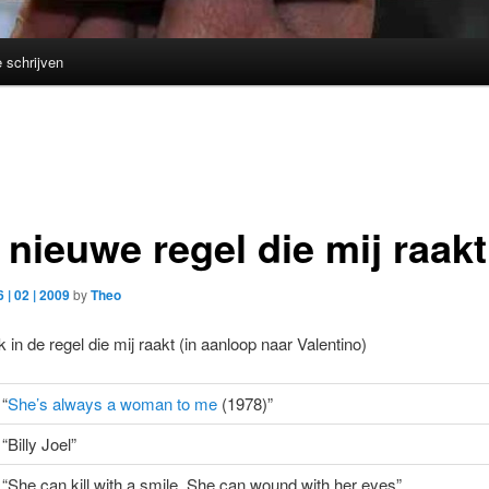
e schrijven
 nieuwe regel die mij raakt
6 | 02 | 2009
by
Theo
in de regel die mij raakt (in aanloop naar Valentino)
“
She’s always a woman to me
(1978)”
“Billy Joel”
“She can kill with a smile, She can wound with her eyes”