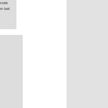
 zoals
en laat