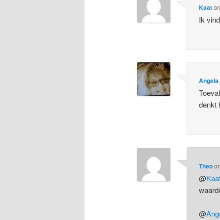
Kaat
o
Ik vin
Angela
Toeval
denkt 
Theo
o
@
Kaa
waarde
@
Ang