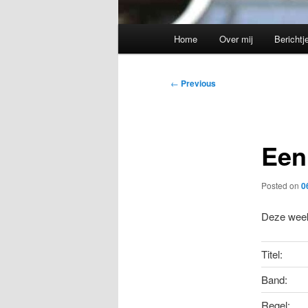
Main
Home
Over mij
Berichtj
menu
Post
←
Previous
navigation
Een
Posted on
0
Deze week 
Titel:
Band:
Regel: