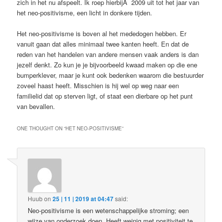
zich in het nu afspeelt. Ik roep hierbijÂ 2009 uit tot het jaar van
het neo-positivisme, een licht in donkere tijden.
Het neo-positivisme is boven al het mededogen hebben. Er
vanuit gaan dat alles minimaal twee kanten heeft. En dat de
reden van het handelen van andere mensen vaak anders is dan
jezelf denkt. Zo kun je je bijvoorbeeld kwaad maken op die ene
bumperklever, maar je kunt ook bedenken waarom die bestuurder
zoveel haast heeft. Misschien is hij wel op weg naar een
familielid dat op sterven ligt, of staat een dierbare op het punt
van bevallen.
ONE THOUGHT ON “
HET NEO-POSITIVISME
”
Huub
on
25 | 11 | 2019 at 04:47
said:
Neo-positivisme is een wetenschappelijke stroming; een
wijze van onderzoek doen. Heeft weinig met positiviteit te