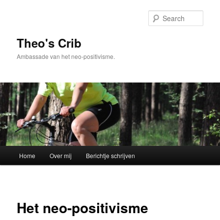
Skip
to
Sear
primary
content
Theo's Crib
Ambassade van het neo-positivisme.
Main
Home
Over mij
Berichtje schrijven
menu
Het neo-positivisme