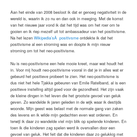
Aan het einde van 2008 besloot ik dat er genoeg negativiteit in de
wereld is, waarin ik zo nu en dan ook in meeging. Met de komst
van het nieuwe jaar vond ik dat het tijd was om het roer om te
gooien en ik riep mezelf uit tot ambassadeur van het positivisme.
Na het lezen
Wikipedia’sÂ positivsme
ontdekte ik dat het
positivisme al een stroming was en doopte ik mijn nieuw
stroming om tot het neo-positivisme.
Nu is neo-positivisme een hele mooie kreet, maar wat houdt het
in. Voor mij houdt neo-positivisme vooral in dat je in alles wat er
gebeurd het positieve probeert te zien. Het neo-positivisme is
dus niet het hele Tjakka gebeuren van Emile Ratelband, al is een
positieve instelling altijd goed voor de gezondheid. Het zijn vaak
de kleine dingen in het leven die het grootste gevoel van geluk
geven. Zo wandelde ik jaren geleden in de wijk waar ik destijds
woonde. Mijn geest was belast met de normale gang van zaken
des levens en ik wilde mijn gedachten even wat ordenen. En
terwijl ik daar zo wandelde viel mijn blik op spelende kinderen. En
toen ik die kinderen zag spelen werd ik overvallen door een
gevoel van geluk. Het feit dat die kinderen daar zo gelukkig met